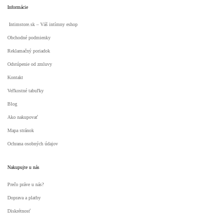
Informácie
Intimstore.sk – Váš intímny eshop
Obchodné podmienky
Reklamačný poriadok
Odstúpenie od zmluvy
Kontakt
Veľkostné tabuľky
Blog
Ako nakupovať
Mapa stránok
Ochrana osobných údajov
Nakupujte u nás
Prečo práve u nás?
Doprava a platby
Diskrétnosť