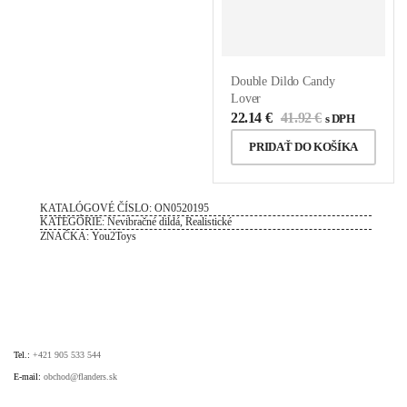
Double Dildo Candy
Lover
22.14
€
41.92
€
s DPH
PRIDAŤ DO KOŠÍKA
KATALÓGOVÉ ČÍSLO:
ON0520195
KATEGÓRIE:
Nevibračné dildá
,
Realistické
ZNAČKA:
You2Toys
Tel.:
+421 905 533 544
E-mail:
obchod@flanders.sk