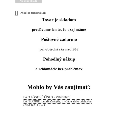
Nie je na sklade
Pridať do zoznamu želaní
Tovar je skladom
predávame len to, čo ozaj máme
Poštovné zadarmo
pri objednávke nad 50€
Pohodlný nákup
a reklamácie bez problémov
Mohlo by Vás zaujímať:
KATALÓGOVÉ ČÍSLO:
ON0620602
KATEGÓRIE:
Lubrikačné gély
,
S vôňou alebo príchuťou
ZNAČKA:
Lick-it