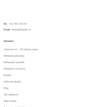
Tel.:
+421 905 533 544
E-mail:
obchod@flanders.sk
Informácie
Intimstore.sk – Váš intímny eshop
Obchodné podmienky
Reklamačný poriadok
Odstúpenie od zmluvy
Kontakt
Veľkostné tabuľky
Blog
Ako nakupovať
Mapa stránok