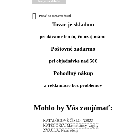
Nie je na sklade
Pridať do zoznamu želaní
Tovar je skladom
predávame len to, čo ozaj máme
Poštovné zadarmo
pri objednávke nad 50€
Pohodlný nákup
a reklamácie bez problémov
Mohlo by Vás zaujímať:
KATALÓGOVÉ ČÍSLO:
N3922
KATEGÓRIA:
Masturbátory, vagíny
ZNAČKA:
Nezaradený