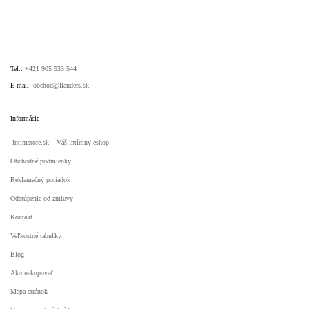
Tel.:
+421 905 533 544
E-mail:
obchod@flanders.sk
Informácie
Intimstore.sk – Váš intímny eshop
Obchodné podmienky
Reklamačný poriadok
Odstúpenie od zmluvy
Kontakt
Veľkostné tabuľky
Blog
Ako nakupovať
Mapa stránok