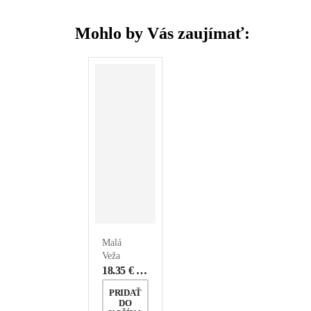
Mohlo by Vás zaujímať:
Malá
Veža
18.35
€
s DPH
PRIDAŤ
DO