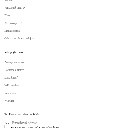
Veľkostné tabuľky
Blog
Ako nakupovať
Mapa stránok
Ochrana osobných údajov
Nakupujte u nás
Prečo práve u nás?
Doprava a platby
Diskrétnosť
Veľkoobchod
Viac o nás
Wishlist
Prihláste sa na odber noviniek
Email
Súhlasím so spracovaním osobných údajov.