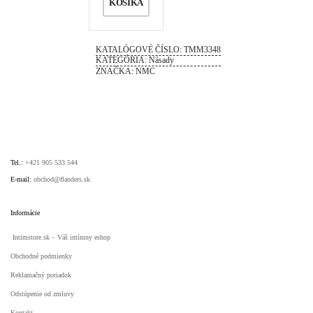
KOŠÍKA
KATALÓGOVÉ ČÍSLO:
TMM3348
KATEGÓRIA:
Násady
ZNAČKA:
NMC
Tel.:
+421 905 533 544
E-mail:
obchod@flanders.sk
Informácie
Intimstore.sk – Váš intímny eshop
Obchodné podmienky
Reklamačný poriadok
Odstúpenie od zmluvy
Kontakt